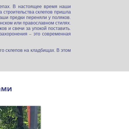
епах. В настоящее время наши 
а строительства склепов пришла 
аши предки переняли у поляков. 
нском или православном стилях. 
в и свечи за упокой поставить. 
ахоронения – это современная 
го склепов на кладбищах. В этом 
ами